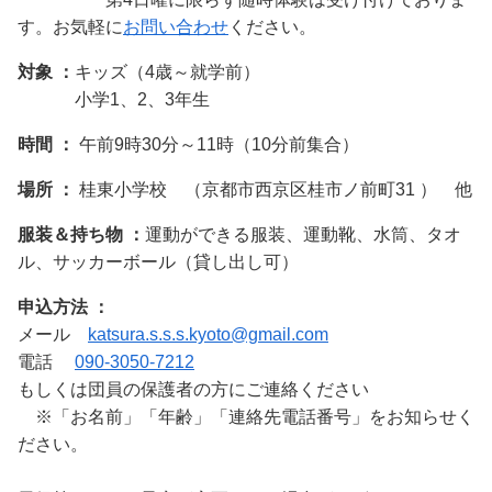
す。お気軽に
お問い合わせ
ください。
対象 ：
キッズ（4歳～就学前）
小学1、2、3年生
時間 ：
午前9時30分～11時（10分前集合）
場所 ：
桂東小学校 （京都市西京区桂市ノ前町31 ） 他
服装＆持ち物 ：
運動ができる服装、運動靴、水筒、タオ
ル、サッカーボール（貸し出し可）
申込方法 ：
メール
katsura.s.s.s.kyoto@gmail.com
電話
090-3050-7212
もしくは団員の保護者の方にご連絡ください
※「お名前」「年齢」「連絡先電話番号」をお知らせく
ださい。