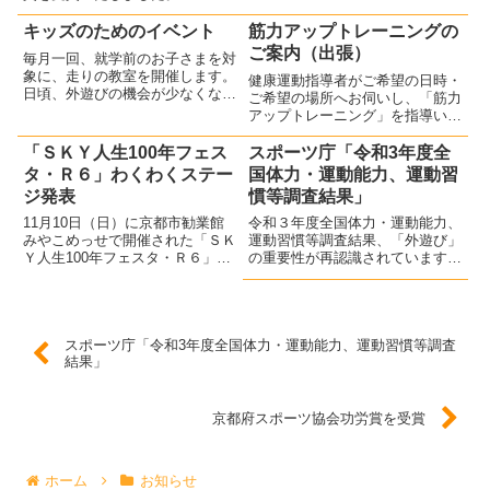
できませんでしたが、おさらい会
と親睦会を兼ねてみんなと活動で
キッズのためのイベント
筋力アップトレーニングの
きる楽しさを実感しましょう。
ご案内（出張）
毎月一回、就学前のお子さまを対
象に、走りの教室を開催します。
健康運動指導者がご希望の日時・
日頃、外遊びの機会が少なくなっ
ご希望の場所へお伺いし、「筋力
ている昨今、外で思い切り体を使
アップトレーニング」を指導いた
って遊び、その遊びの中から「走
します。
り方」の勉強会につなげていく講
「ＳＫＹ人生100年フェス
スポーツ庁「令和3年度全
習会です。親子でぜひご参加くだ
タ・Ｒ６」わくわくステー
国体力・運動能力、運動習
さい。お問い合わせはこちらま
ジ発表
慣等調査結果」
で...
11月10日（日）に京都市勧業館
令和３年度全国体力・運動能力、
みやこめっせで開催された「ＳＫ
運動習慣等調査結果、「外遊び」
Ｙ人生100年フェスタ・Ｒ６」
の重要性が再認識されています。
へのヒップホップジュニアが参加
サニースポーツクラブ京都では、
し、わくわくステージ発表で元気
サッカーだけではなく、特に就学
なダンスを披露しました！ヒップ
前のお子さんに「走り方」など、
ホップジュニアの活動については
運動の基本的な技術を「外遊び」
スポーツ庁「令和3年度全国体力・運動能力、運動習慣等調査
こちらをご覧ください。
として楽しみながら身に着けてい
結果」
ただける「キッズのためのスポー
ツ教室」も開いています。
京都府スポーツ協会功労賞を受賞
ホーム
お知らせ