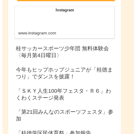
Instagram
www.instagram.com
桂サッカースポーツ少年団 無料体験会
〈毎月第4日曜日〉
今年もヒップホップジュニアが「桂徳ま
つり」でダンスを披露！
「ＳＫＹ人生100年フェスタ・Ｒ６」わ
くわくステージ発表
「第21回みんなのスポーツフェスタ」参
加
「桂徳学区民体育祭」参加報告