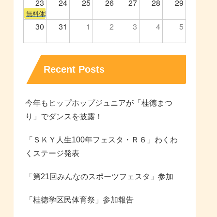
23
24
25
26
27
28
29
無料体験会
30
31
1
2
3
4
5
Recent Posts
今年もヒップホップジュニアが「桂徳まつ
り」でダンスを披露！
「ＳＫＹ人生100年フェスタ・Ｒ６」わくわ
くステージ発表
「第21回みんなのスポーツフェスタ」参加
「桂徳学区民体育祭」参加報告