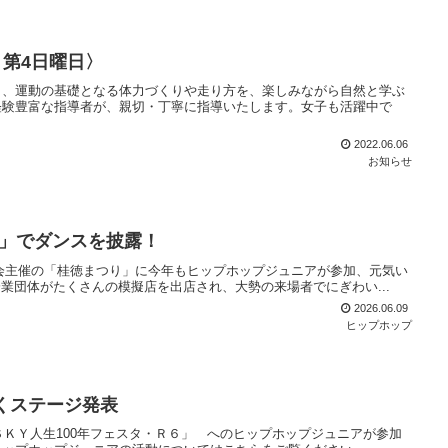
第4日曜日〉
く、運動の基礎となる体力づくりや走り方を、楽しみながら自然と学ぶ
経験豊富な指導者が、親切・丁寧に指導いたします。女子も活躍中で
2022.06.06
お知らせ
」でダンスを披露！
合会主催の「桂徳まつり」に今年もヒップホップジュニアが参加、元気い
業団体がたくさんの模擬店を出店され、大勢の来場者でにぎわい...
2026.06.09
ヒップホップ
くステージ発表
ＳＫＹ人生100年フェスタ・Ｒ６」 へのヒップホップジュニアが参加