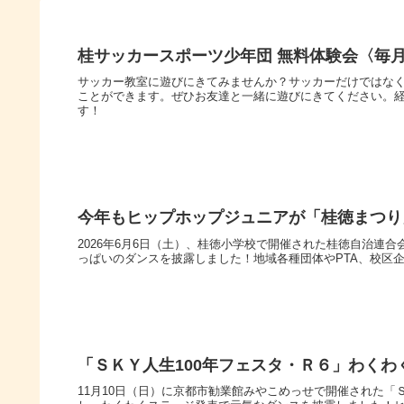
桂サッカースポーツ少年団 無料体験会〈毎月
サッカー教室に遊びにきてみませんか？サッカーだけではな
ことができます。ぜひお友達と一緒に遊びにきてください。
す！
今年もヒップホップジュニアが「桂徳まつり
2026年6月6日（土）、桂徳小学校で開催された桂徳自治連
っぱいのダンスを披露しました！地域各種団体やPTA、校区企
「ＳＫＹ人生100年フェスタ・Ｒ６」わくわ
11月10日（日）に京都市勧業館みやこめっせで開催された「