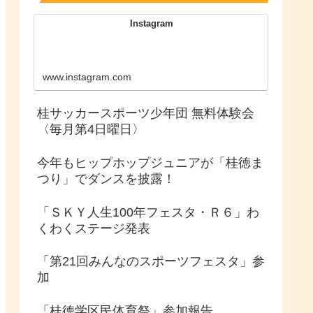
Instagram
www.instagram.com
桂サッカースポーツ少年団 無料体験会
〈毎月第4日曜日〉
今年もヒップホップジュニアが「桂徳ま
つり」でダンスを披露！
「ＳＫＹ人生100年フェスタ・Ｒ６」わ
くわくステージ発表
「第21回みんなのスポーツフェスタ」参
加
「桂徳学区民体育祭」参加報告