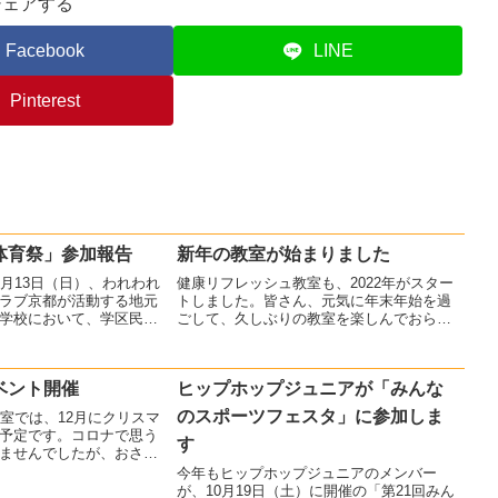
シェアする
Facebook
LINE
Pinterest
体育祭」参加報告
新年の教室が始まりました
0月13日（日）、われわれ
健康リフレッシュ教室も、2022年がスター
ラブ京都が活動する地元
トしました。皆さん、元気に年末年始を過
学校において、学区民体
ごして、久しぶりの教室を楽しんでおられ
した。ヒップホップジュ
ます。ご興味のある方は、お気軽に無料体
ダンスを披露。家族やお
験にご参加ください！
ダンスを見てもらいまし
ベント開催
ヒップホップジュニアが「みんな
のスポーツフェスタ」に参加しま
教室では、12月にクリスマ
予定です。コロナで思う
す
ませんでしたが、おさら
ねてみんなと活動できる
今年もヒップホップジュニアのメンバー
しょう。
が、10月19日（土）に開催の「第21回みん