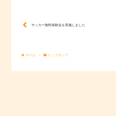
年10月14日（土） 於：西京極総合運動公
園一帯■桂徳学区民体育祭 2023年10月15
日（日） 於：京都市立桂徳小学校...
サッカー無料体験会を実施しました
ホーム
ヒップホップ