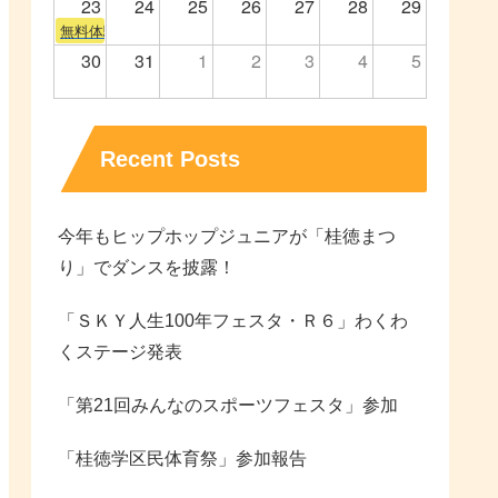
23
24
25
26
27
28
29
無料体験会
30
31
1
2
3
4
5
Recent Posts
今年もヒップホップジュニアが「桂徳まつ
り」でダンスを披露！
「ＳＫＹ人生100年フェスタ・Ｒ６」わくわ
くステージ発表
「第21回みんなのスポーツフェスタ」参加
「桂徳学区民体育祭」参加報告