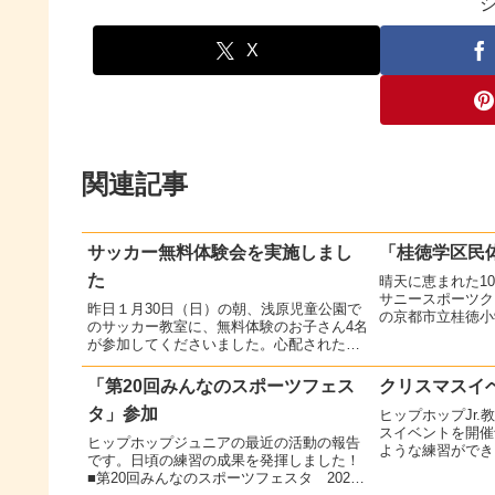
X
関連記事
サッカー無料体験会を実施しまし
「桂徳学区民
た
晴天に恵まれた1
サニースポーツク
昨日１月30日（日）の朝、浅原児童公園で
の京都市立桂徳小
のサッカー教室に、無料体験のお子さん4名
育祭が開催されま
が参加してくださいました。心配されたお
ニアのメンバーが
天気も、暖かいくらいで、春の気配をちょ
友達にカッコイイ
っと感じるほどでした。無料体験に来てく
「第20回みんなのスポーツフェス
クリスマスイ
た！ヒッ...
ださったお子さんのお母さまは、「ボール
タ」参加
ヒップホップJr.
を蹴った...
スイベントを開催
ヒップホップジュニアの最近の活動の報告
ような練習ができ
です。日頃の練習の成果を発揮しました！
い会と親睦会を兼
■第20回みんなのスポーツフェスタ 2023
楽しさを実感しま