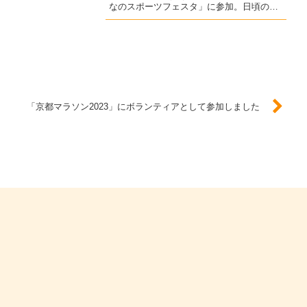
なのスポーツフェスタ」に参加。日頃の練
習の成果を発揮します！イベント概要日時
2024年 10月 19日（土） 10：00～15：
00（開会セレモニー 9:30...
「京都マラソン2023」にボランティアとして参加しました