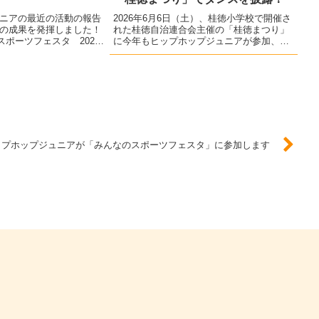
後...
ニアの最近の活動の報告
2026年6月6日（土）、桂徳小学校で開催さ
の成果を発揮しました！
れた桂徳自治連合会主催の「桂徳まつり」
スポーツフェスタ 2023
に今年もヒップホップジュニアが参加、元
土） 於：西京極総合運動公
気いっぱいのダンスを披露しました！地域
体育祭 2023年10月15
各種団体やPTA、校区企業団体がたくさん
市立桂徳小学校...
の模擬店を出店され、大勢の来場者でにぎ
わい...
ップホップジュニアが「みんなのスポーツフェスタ」に参加します