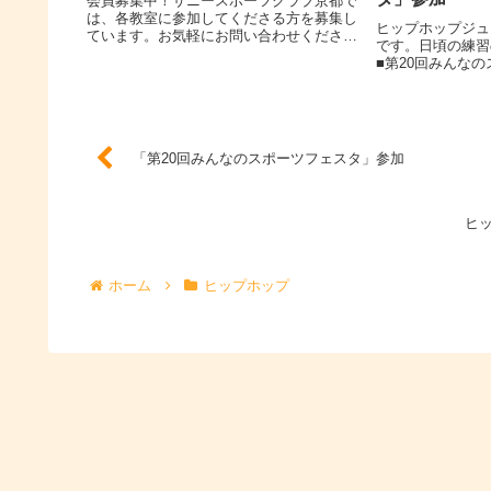
会員募集中！サニースポーツクラブ京都で
は、各教室に参加してくださる方を募集し
ヒップホップジュ
ています。お気軽にお問い合わせくださ
です。日頃の練習
い。桂サッカースポーツ少年団に関するお
■第20回みんなの
問い合わせはこちらまで。
年10月14日（
園一帯■桂徳学区民
日（日） 於：京都
「第20回みんなのスポーツフェスタ」参加
ヒ
ホーム
ヒップホップ