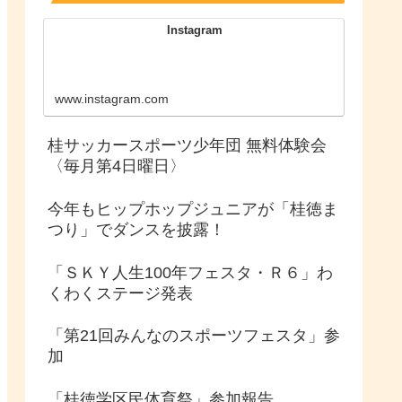
Instagram
www.instagram.com
桂サッカースポーツ少年団 無料体験会
〈毎月第4日曜日〉
今年もヒップホップジュニアが「桂徳ま
つり」でダンスを披露！
「ＳＫＹ人生100年フェスタ・Ｒ６」わ
くわくステージ発表
「第21回みんなのスポーツフェスタ」参
加
「桂徳学区民体育祭」参加報告