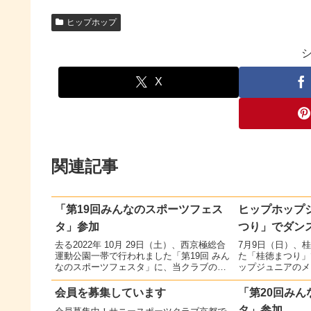
ヒップホップ
X
関連記事
「第19回みんなのスポーツフェス
ヒップホップ
タ」参加
つり」でダン
去る2022年 10月 29日（土）、西京極総合
7月9日（日）、
運動公園一帯で行われました「第19回 みん
た「桂徳まつり」
なのスポーツフェスタ」に、当クラブのヒ
ップジュニアのメ
ップホップ教室のメンバーが参加しまし
習の成果を発揮し
た。このイベントは、市民参加型スポーツ
ました。
会員を募集しています
「第20回み
イベントで、NPO法人サニースポーツク...
タ」参加