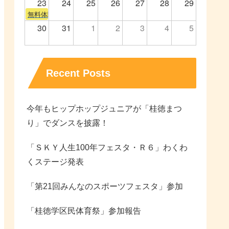
23
24
25
26
27
28
29
無料体験会
30
31
1
2
3
4
5
Recent Posts
今年もヒップホップジュニアが「桂徳まつ
り」でダンスを披露！
「ＳＫＹ人生100年フェスタ・Ｒ６」わくわ
くステージ発表
「第21回みんなのスポーツフェスタ」参加
「桂徳学区民体育祭」参加報告