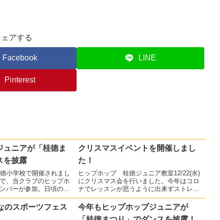
シェアする
Facebook
LINE
Pinterest
ジュニアが「桂徳ま
クリスマスイベントを開催しまし
スを披露
た！
桂徳小学校で開催されまし
ヒップホップ 桂徳ジュニア教室12/22(水)
で、当クラブのヒップホ
にクリスマス会を行いました。今年はコロ
ンバーが参加。日頃の練
ナでレッスンが思うように出来ずストレス
、元気にダンスを披露し
の溜まった1年でしたが、生徒達が楽しみに
していたクリスマス会を開催出来たことに
んなのスポーツフェス
今年もヒップホップジュニアが
感謝です。ジングルベルのダンスを踊った
「桂徳まつり」でダンスを披露！