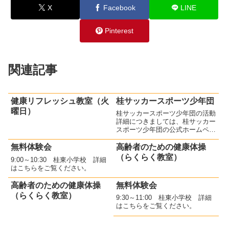
X
Facebook
LINE
Pinterest
関連記事
健康リフレッシュ教室（火
桂サッカースポーツ少年団
曜日）
桂サッカースポーツ少年団の活動
詳細につきましては、桂サッカー
スポーツ少年団の公式ホームペー
ジをご確認ください。新規入団さ
れる方が増えて、活気がありま
無料体験会
高齢者のための健康体操
す！
（らくらく教室）
9:00～10:30 桂東小学校 詳細
はこちらをご覧ください。
高齢者のための健康体操
無料体験会
（らくらく教室）
9:30～11:00 桂東小学校 詳細
はこちらをご覧ください。