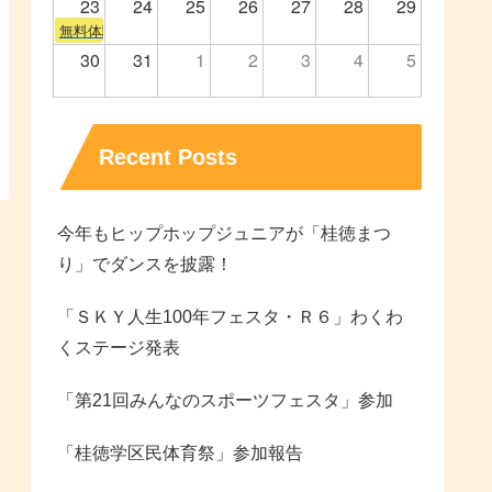
23
24
25
26
27
28
29
無料体験会
30
31
1
2
3
4
5
Recent Posts
今年もヒップホップジュニアが「桂徳まつ
り」でダンスを披露！
「ＳＫＹ人生100年フェスタ・Ｒ６」わくわ
くステージ発表
「第21回みんなのスポーツフェスタ」参加
「桂徳学区民体育祭」参加報告