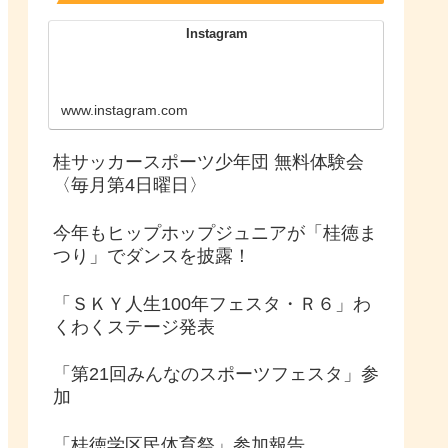
Instagram
www.instagram.com
桂サッカースポーツ少年団 無料体験会
〈毎月第4日曜日〉
今年もヒップホップジュニアが「桂徳ま
つり」でダンスを披露！
「ＳＫＹ人生100年フェスタ・Ｒ６」わ
くわくステージ発表
「第21回みんなのスポーツフェスタ」参
加
「桂徳学区民体育祭」参加報告